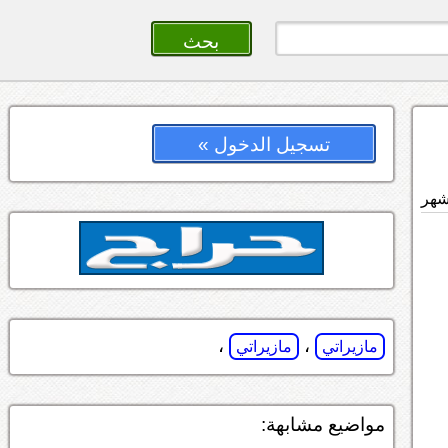
تسجيل الدخول »
،
،
مازيراتي
مازيراتي
مواضيع مشابهة: