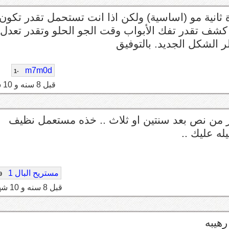
ثانية مو (اساسية) ولكن اذا انت تستحمل تقدر تكون
ه كشف تقدر تفك الأبواب وقت الجو الحلو وتقدر تعدل
لر الشكل الجديد. بالتوفيق
m7m0d
-1
قبل 8 سنه و 10 شهر
كثر من نص بعد سنتين او ثلاث .. خذه مستعمل نظيف
له عليك ..
مستريح البال 1
9
قبل 8 سنه و 10 شهر
رهيبه