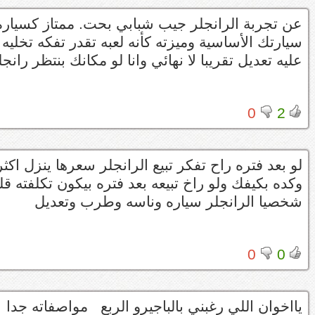
عن تجربة الرانجلر جيب شبابي بحت. ممتاز كسيارة 
سيارتك الأساسية وميزته كأنه لعبه تقدر تفكه تخلي
عليه تعديل تقريبا لا نهائي وانا لو مكانك بنتظر رانج
0
2
لو بعد فتره راح تفكر تبيع الرانجلر سعرها ينزل ا
وكده بكيفك ولو راخ تبيعه بعد فتره بيكون تكلفته قلي
شخصيا الرانجلر سياره وناسه وطرب وتعديل
0
0
يااخوان اللي رغبني بالباجيرو الربع مواصفاته جدا 