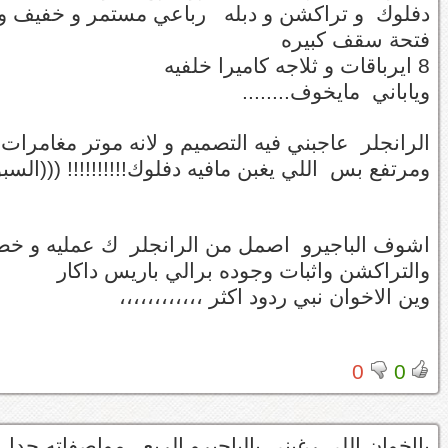
دفلوك و تراكشن و دبله رباعي مستمر و خفيف و 
فتحة سقف كبيره
8 ايرباقات و ثلاجه كاميرا خلفيه
وياباني مايخوف........
الرانجلر عاجبني فيه التصميم و لانه موتر مغامرات
ومرتفع بس اللي يغبن مافيه دفلوك!!!!!!!!!! (((السب
اشوف الباجيرو اصمل من الرانجلر ك عمليه و خطوط
والتراكشن واثبات وجوده برالي باريس داكار
وين الاخوان نبي ردود اكثر ،،،،،،،،،،،،
0
0
يااخوان اللي رغبني بالباجيرو الربع مواصفاته جدا 