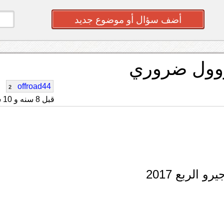
أضف سؤال أو موضوع جديد
خووول ضروري
offroad44
2
قبل 8 سنه و 10 شهر